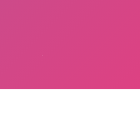
Features
Layanan Terpadu dalam 1 Aplikasi
- Presisi dan Optimasi -